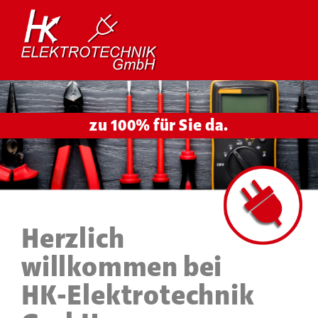
age 01
zu 100% für Sie da.
Herzlich
willkommen bei
HK-Elektrotechnik